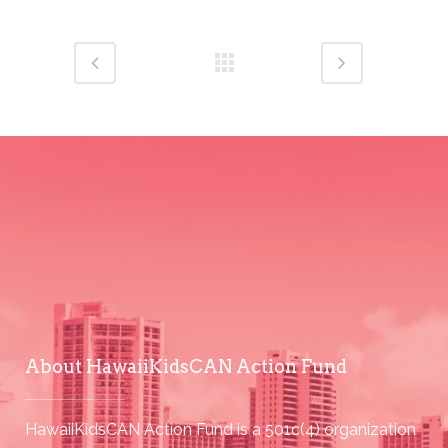
About HawaiiKidsCAN Action Fund
HawaiiKidsCAN Action Fund is a 501c(4) organization